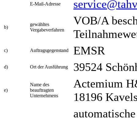
service@tahv
E-Mail-Adresse
VOB/A besch
gewähltes
b)
Vergabeverfahren
Teilnahmewe
EMSR
c)
Auftragsgegenstand
39524 Schön
d)
Ort der Ausführung
Actemium H&
Name des
e)
beauftragten
18196 Kavels
Unternehmens
automatische