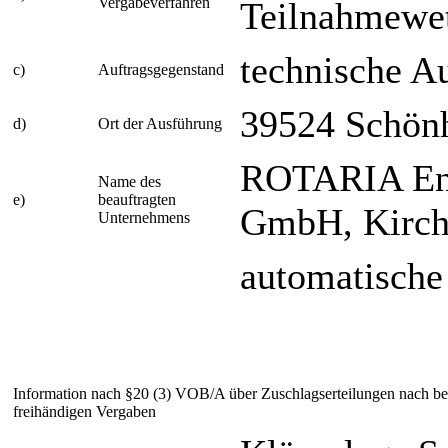
Vergabeverfahren
Teilnahmewe
technische A
c)
Auftragsgegenstand
39524 Schön
d)
Ort der Ausführung
ROTARIA Ene
Name des
e)
beauftragten
GmbH, Kirch
Unternehmens
automatische
Information nach §20 (3) VOB/A über Zuschlagserteilungen nach b
freihändigen Vergaben