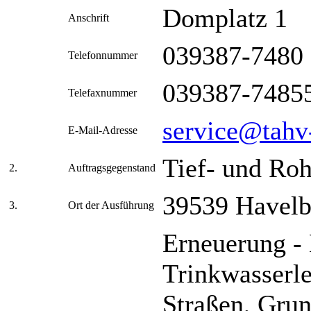
Domplatz 1
Anschrift
039387-7480
Telefonnummer
039387-7485
Telefaxnummer
service@tahv
E-Mail-Adresse
Tief- und Roh
2.
Auftragsgegenstand
39539 Havelb
3.
Ort der Ausführung
Erneuerung - 
Trinkwasserle
Straßen, Gru