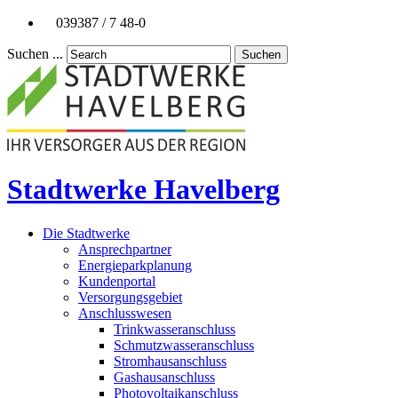
039387 / 7 48-0
Suchen ...
Suchen
Stadtwerke Havelberg
Die Stadtwerke
Ansprechpartner
Energieparkplanung
Kundenportal
Versorgungsgebiet
Anschlusswesen
Trinkwasseranschluss
Schmutzwasseranschluss
Stromhausanschluss
Gashausanschluss
Photovoltaikanschluss