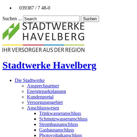
039387 / 7 48-0
Suchen ...
Suchen
Stadtwerke Havelberg
Die Stadtwerke
Ansprechpartner
Energieparkplanung
Kundenportal
Versorgungsgebiet
Anschlusswesen
Trinkwasseranschluss
Schmutzwasseranschluss
Stromhausanschluss
Gashausanschluss
Photovoltaikanschluss