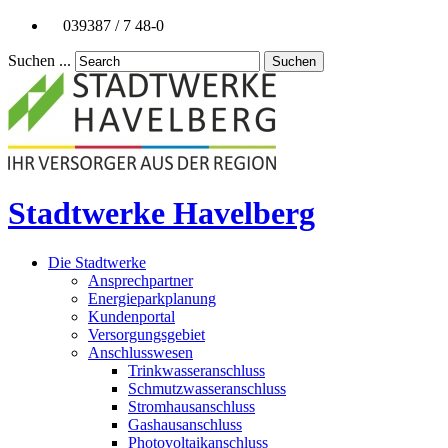
039387 / 7 48-0
Suchen ...
Suchen
Stadtwerke Havelberg
Die Stadtwerke
Ansprechpartner
Energieparkplanung
Kundenportal
Versorgungsgebiet
Anschlusswesen
Trinkwasseranschluss
Schmutzwasseranschluss
Stromhausanschluss
Gashausanschluss
Photovoltaikanschluss