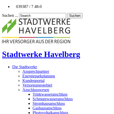
039387 / 7 48-0
Suchen ...
Suchen
Stadtwerke Havelberg
Die Stadtwerke
Ansprechpartner
Energieparkplanung
Kundenportal
Versorgungsgebiet
Anschlusswesen
Trinkwasseranschluss
Schmutzwasseranschluss
Stromhausanschluss
Gashausanschluss
Photovoltaikanschluss