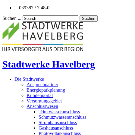
039387 / 7 48-0
Suchen ...
Suchen
Stadtwerke Havelberg
Die Stadtwerke
Ansprechpartner
Energieparkplanung
Kundenportal
Versorgungsgebiet
Anschlusswesen
Trinkwasseranschluss
Schmutzwasseranschluss
Stromhausanschluss
Gashausanschluss
Photovoltaikanschluss