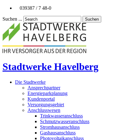
039387 / 7 48-0
Suchen ...
Suchen
Stadtwerke Havelberg
Die Stadtwerke
Ansprechpartner
Energieparkplanung
Kundenportal
Versorgungsgebiet
Anschlusswesen
Trinkwasseranschluss
Schmutzwasseranschluss
Stromhausanschluss
Gashausanschluss
Photovoltaikanschluss